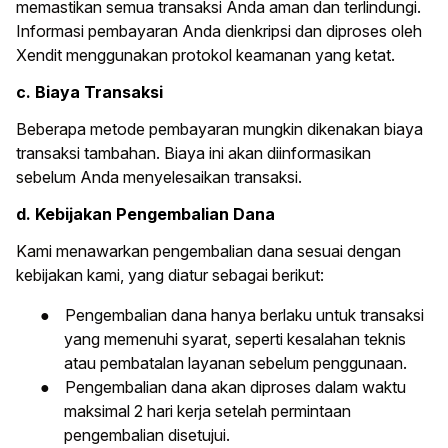
memastikan semua transaksi Anda aman dan terlindungi.
Informasi pembayaran Anda dienkripsi dan diproses oleh
Xendit menggunakan protokol keamanan yang ketat.
c. Biaya Transaksi
Beberapa metode pembayaran mungkin dikenakan biaya
transaksi tambahan. Biaya ini akan diinformasikan
sebelum Anda menyelesaikan transaksi.
d. Kebijakan Pengembalian Dana
Kami menawarkan pengembalian dana sesuai dengan
kebijakan kami, yang diatur sebagai berikut:
●
Pengembalian dana hanya berlaku untuk transaksi
yang memenuhi syarat, seperti kesalahan teknis
atau pembatalan layanan sebelum penggunaan.
●
Pengembalian dana akan diproses dalam waktu
maksimal 2 hari kerja setelah permintaan
pengembalian disetujui.