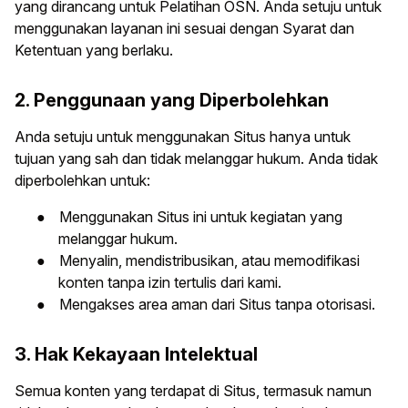
yang dirancang untuk Pelatihan OSN. Anda setuju untuk
menggunakan layanan ini sesuai dengan Syarat dan
Ketentuan yang berlaku.
2. Penggunaan yang Diperbolehkan
Anda setuju untuk menggunakan Situs hanya untuk
tujuan yang sah dan tidak melanggar hukum. Anda tidak
diperbolehkan untuk:
●
Menggunakan Situs ini untuk kegiatan yang
melanggar hukum.
●
Menyalin, mendistribusikan, atau memodifikasi
konten tanpa izin tertulis dari kami.
●
Mengakses area aman dari Situs tanpa otorisasi.
3. Hak Kekayaan Intelektual
Semua konten yang terdapat di Situs, termasuk namun