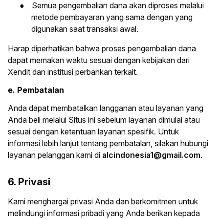
●
Semua pengembalian dana akan diproses melalui
metode pembayaran yang sama dengan yang
digunakan saat transaksi awal.
Harap diperhatikan bahwa proses pengembalian dana
dapat memakan waktu sesuai dengan kebijakan dari
Xendit dan institusi perbankan terkait.
e. Pembatalan
Anda dapat membatalkan langganan atau layanan yang
Anda beli melalui Situs ini sebelum layanan dimulai atau
sesuai dengan ketentuan layanan spesifik. Untuk
informasi lebih lanjut tentang pembatalan, silakan hubungi
layanan pelanggan kami di
alcindonesia1@gmail.com
.
6. Privasi
Kami menghargai privasi Anda dan berkomitmen untuk
melindungi informasi pribadi yang Anda berikan kepada